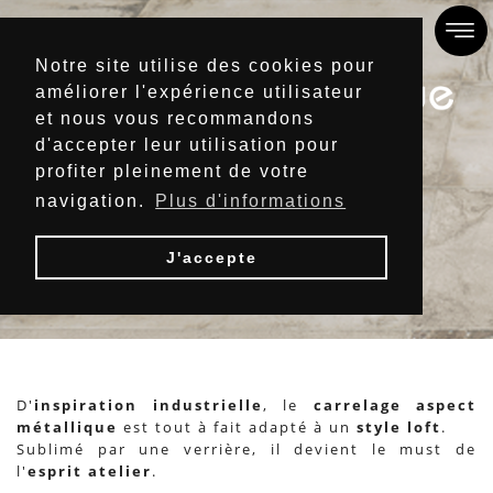
Notre site utilise des cookies pour
améliorer l'expérience utilisateur
et nous vous recommandons
d'accepter leur utilisation pour
profiter pleinement de votre
navigation.
Plus d'informations
METAL
J'accepte
Accueil
/
INTERIEUR
/ METAL
D'
inspiration industrielle
, le
carrelage
aspect
métallique
est tout à fait adapté à un
style loft
.
Sublimé par une verrière, il devient le must de
l'
esprit atelier
.