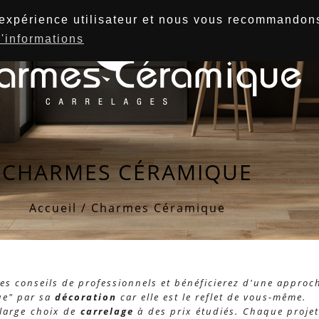
l'expérience utilisateur et nous vous recommandons
'informations
CHARMES CÉRAMIQUE
Accueil
/ Charmes Céramique
es conseils de professionnels et bénéficierez d'une approc
ue" par sa
décoration
car elle est le reflet de vous-même.
 large choix de
carrelage
à des prix étudiés. Chaque proje