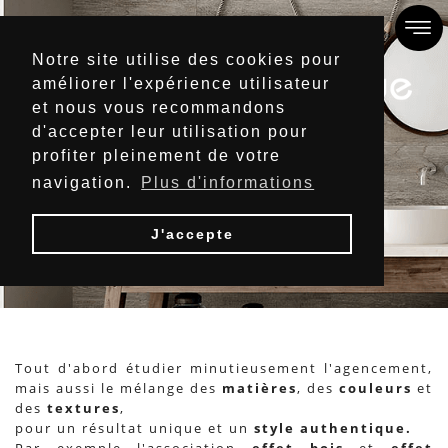
Notre site utilise des cookies pour
améliorer l'expérience utilisateur
et nous vous recommandons
d'accepter leur utilisation pour
profiter pleinement de votre
navigation.
Plus d'informations
SALLE DE BAINS
J'accepte
Accueil
/ SALLE DE BAINS
Tout d'abord étudier minutieusement l'agencement,
mais aussi le mélange des
matières
, des
couleurs
et
des
textures
,
pour un résultat unique et un
style authentique.
Par exemple l'association
effet bois
et
effet